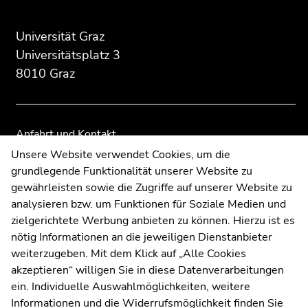
des
dieses
dieses
Seitenbereichs:
Seitenbereichs.
Seitenbereichs.
Zusatzinformationen:
Zur
Zur
Universität Graz
Übersicht
Übersicht
Universitätsplatz 3
der
der
8010 Graz
Seitenbereiche
Seitenbereiche
Anfahrt und Kontakt
Kommunikation und Öffentlichkeitsarbeit
Unsere Website verwendet Cookies, um die
grundlegende Funktionalität unserer Website zu
Moodle
gewährleisten sowie die Zugriffe auf unserer Website zu
UNIGRAZonline
analysieren bzw. um Funktionen für Soziale Medien und
Impressum
zielgerichtete Werbung anbieten zu können. Hierzu ist es
Datenschutzerklärung
nötig Informationen an die jeweiligen Dienstanbieter
Cookie-Einstellungen
weiterzugeben. Mit dem Klick auf „Alle Cookies
Barrierefreiheitserklärung
akzeptieren“ willigen Sie in diese Datenverarbeitungen
ein. Individuelle Auswahlmöglichkeiten, weitere
Informationen und die Widerrufsmöglichkeit finden Sie