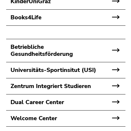
KinderUniGraz
4)
Zu
den
Books4Life
Zusatzinformationen
(Zugriffstaste
5)
Zu
Betriebliche
den
Gesundheitsförderung
Seiteneinstellungen
(Benutzer/Sprache)
Universitäts-Sportinsitut (USI)
(Zugriffstaste
8)
Zentrum Integriert Studieren
Zur
Suche
(Zugriffstaste
Dual Career Center
9)
Welcome Center
Ende
dieses