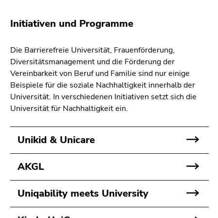
bestätigen
Sie diesen
Initiativen und Programme
Link.
Beginn
Zum
Die Barrierefreie Universität, Frauenförderung,
des
Inhalt
Diversitätsmanagement und die Förderung der
Seitenbereichs:
(Zugriffstaste
Vereinbarkeit von Beruf und Familie sind nur einige
Seitenbereiche:
1)
Beispiele für die soziale Nachhaltigkeit innerhalb der
Zur
Universität. In verschiedenen Initiativen setzt sich die
Positionsanzeige
Universität für Nachhaltigkeit ein.
(Zugriffstaste
2)
Unikid & Unicare
Zur
Hauptnavigation
(Zugriffstaste
AKGL
3)
Zur
Uniqability meets University
Unternavigation
(Zugriffstaste